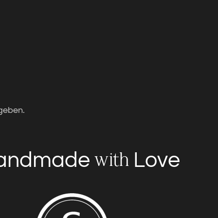
geben.
andmade
Love
with