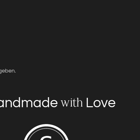
geben.
andmade
Love
with