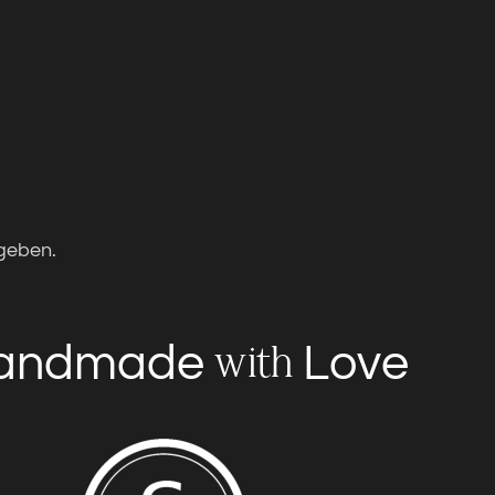
geben.
andmade
Love
with