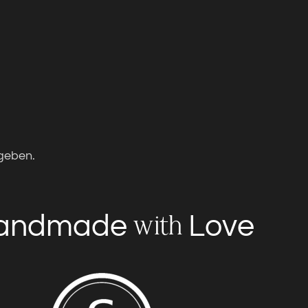
geben.
andmade
Love
with