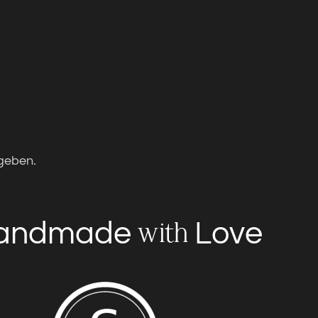
geben.
andmade
Love
with