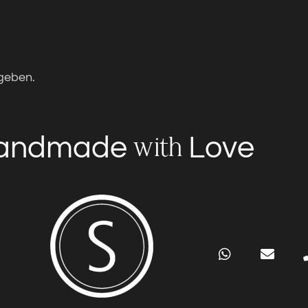
geben.
andmade
Love
with