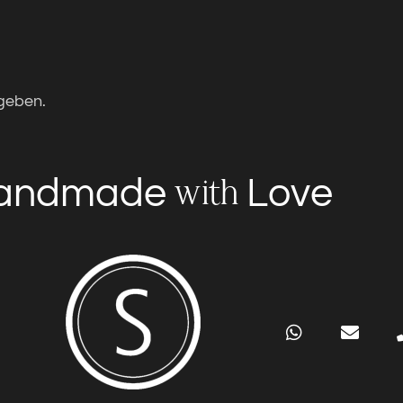
geben.
andmade
Love
with