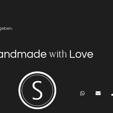
geben.
andmade
Love
with