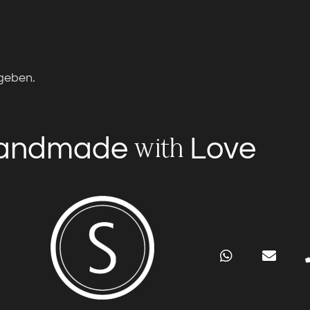
geben.
andmade
Love
with