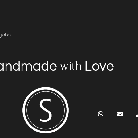
geben.
andmade
Love
with