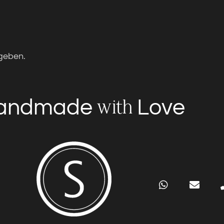
geben.
andmade
Love
with