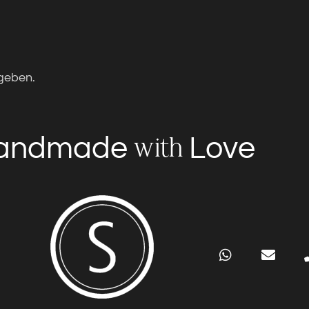
geben.
andmade
Love
with