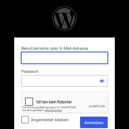
Anmelden
Benutzername oder E-Mail-Adresse
Passwort
Angemeldet bleiben