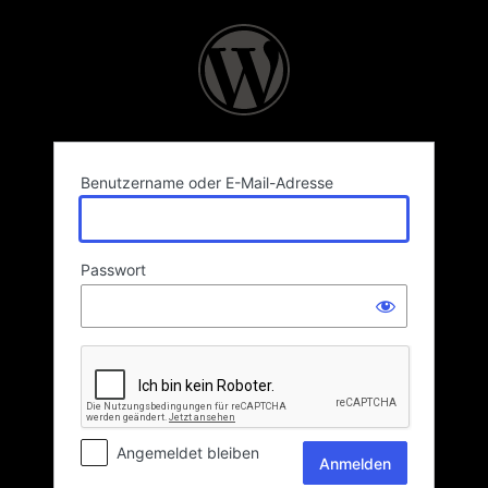
Anmelden
Benutzername oder E-Mail-Adresse
Passwort
Angemeldet bleiben