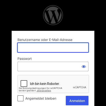
Anmelden
Benutzername oder E-Mail-Adresse
Passwort
Angemeldet bleiben