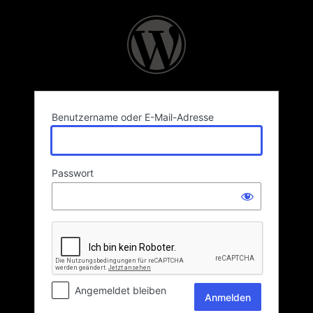
Anmelden
Benutzername oder E-Mail-Adresse
Passwort
Angemeldet bleiben