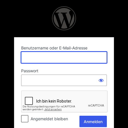
Anmelden
Benutzername oder E-Mail-Adresse
Passwort
Angemeldet bleiben