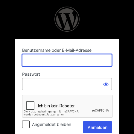
Anmelden
Benutzername oder E-Mail-Adresse
Passwort
Angemeldet bleiben