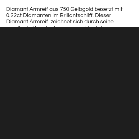
Diamant Armreif aus 750 Gelbgold besetzt mit
0.22ct Diamanten im Brillantschliff. Dieser
Diamant Armreif zeichnet sich durch seine
exzellente Verarbeitung aus und bietet eine
flexible Spannkraft. Diese Spannkraft ermöglicht
den Armreifen mühelos anzulegen, ohne auf
klassische Verschlüsse zurückgreifen zu müssen.
Dieser Komfort macht ihn zu einem perfekten
Begleiter für Ihren Alltag.
Die ovale Form des Armreifs gewährleistet einen
engen Sitz am Handgelenk, ohne zu verrutschen.
Dadurch ist er äußerst angenehm zu tragen und
perfekt für den täglichen Gebrauch geeignet. Ein
Schmuckstück, das sowohl ästhetisch als auch
praktisch überzeugt.
Innenumfang: 17.5cm (Standard)
Breite: 6cm
Höhe: 5cm