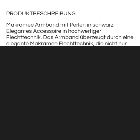
PRODUKTBESCHREIBUNG
Makramee Armband mit Perlen in schwarz –
Elegantes Accessoire in hochwertiger
Flechttechnik. Das Armband überzeugt durch eine
elegante Makramee Flechttechnik, die nicht nur
optisch ansprechend ist, sondern auch für
Flexibilität und Tragekomfort sorgt.
Die drei hochwertigen Süßwasserperlen verleihen
dem Armband eine edle Note und setzen subtile
Akzente. Die braune Farbe des Makramee
Materials verleiht dem Armband eine warme und
natürliche Ausstrahlung, die zu verschiedenen
Outfits passt.
Das Makramee Armband mit Perlen in schwarz ist
ein vielseitiges Accessoire, das sowohl im Alltag
als auch zu besonderen Anlässen getragen
werden kann. Die Kombination aus der
hochwertigen Flechttechnik und den edlen