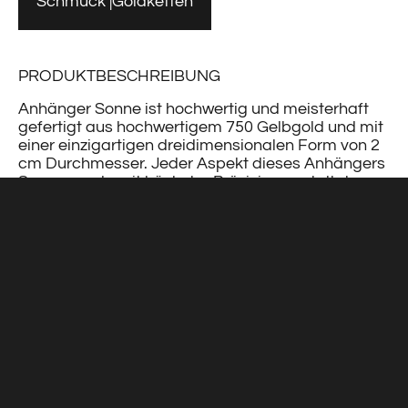
Schmuck
Goldketten
PRODUKTBESCHREIBUNG
Anhänger Sonne ist hochwertig und meisterhaft
gefertigt aus hochwertigem 750 Gelbgold und mit
einer einzigartigen dreidimensionalen Form von 2
cm Durchmesser. Jeder Aspekt dieses Anhängers
Sonne wurde mit höchster Präzision gestaltet, um
seine Besonderheit und Individualität zu betonen.
Die Anhängeröse des Anhängers Sonne liegt
versteckt.
Dieser Sonnen Anhänger kann einzeln oder in
Kombination mit der hochwertigen Gliederkette
aus 750 Gelbgold bestellt werden. Für die
Kombination mit einer vorhandenen Kette, sollte
Ihre Kette dezent und fein wirken und maximal
eine 3,0mm Endöse haben.
Erleben Sie die strahlende Kraft der Sonne in